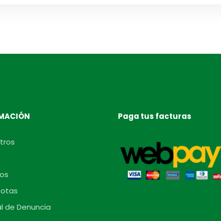
MACIÓN
Paga tus facturas
tros
os
otas
l de Denuncia