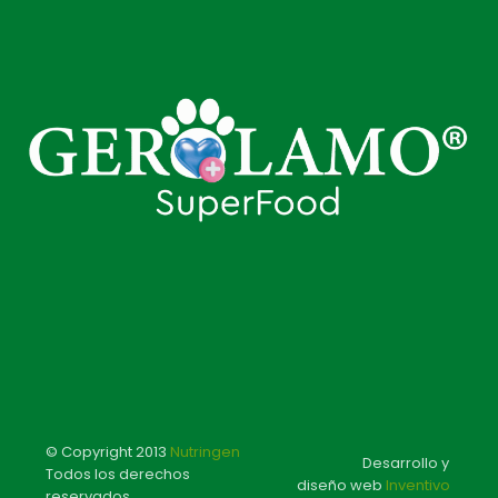
© Copyright 2013
Nutringen
Desarrollo y
Todos los derechos
diseño web
Inventivo
reservados.