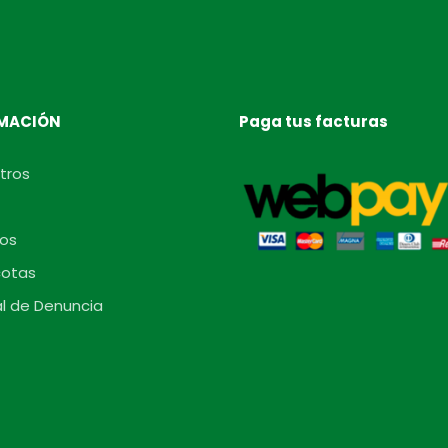
MACIÓN
Paga tus facturas
tros
os
otas
l de Denuncia