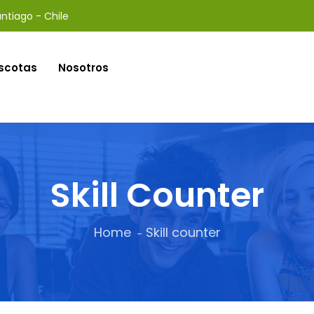
ntiago - Chile
scotas
Nosotros
Skill Counter
Home
Skill counter