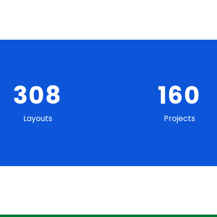
337
175
Layouts
Projects