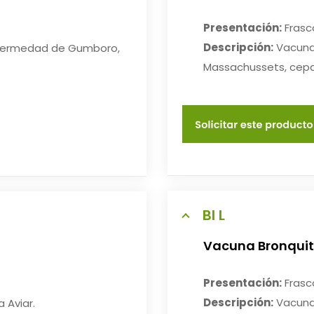
Presentación:
Frasco
Descripción:
Vacuna 
nfermedad de Gumboro,
Massachussets, cepa
BI L
Vacuna Bronquiti
Presentación:
Frasco
Descripción:
Vacuna 
 Aviar.