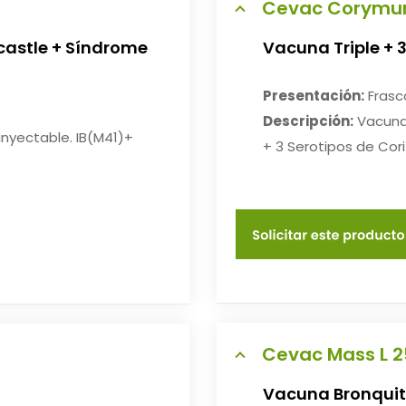
Cevac Corymu
wcastle + Síndrome
Vacuna Triple + 
Presentación:
Frasco
Descripción:
Vacuna 
inyectable. IB(M41)+
+ 3 Serotipos de Cori
Cevac Mass L 
Vacuna Bronquiti