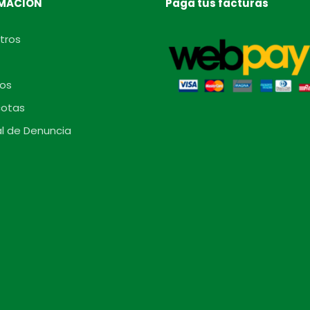
MACIÓN
Paga tus facturas
tros
os
otas
l de Denuncia